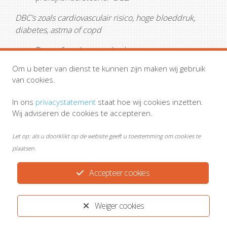
DBC’s zoals cardiovasculair risico, hoge bloeddruk,
diabetes, astma of copd
Deze afspraken worden langzaam weer
opgestart. DBC’s astma of copd laten langer op
Om u beter van dienst te kunnen zijn maken wij gebruik
zich wachten. Uw praktijkondersteuner neemt
van cookies.
telefonisch contact op voor controle of maakt
een nieuwe afspraak.
In ons
privacystatement
staat hoe wij cookies inzetten.
Wij adviseren de cookies te accepteren.
Let op: als u doorklikt op de website geeft u toestemming om cookies te
Geleidelijk aan hopen wij het aanbod weer te kunnen
plaatsen.
opvoeren tot normaal.
Wij hopen op uw begrip.
Accepteer cookies
Weiger cookies