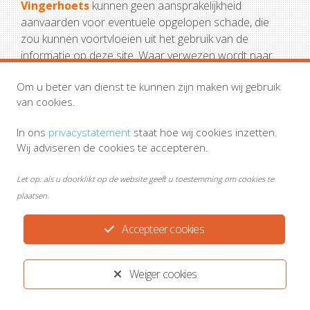
Vingerhoets
kunnen geen aansprakelijkheid
aanvaarden voor eventuele opgelopen schade, die
zou kunnen voortvloeien uit het gebruik van de
informatie op deze site. Waar verwezen wordt naar
websites of webpagina’s van derden, heeft
Yard
Om u beter van dienst te kunnen zijn maken wij gebruik
Internet noch Huisartsenpraktijk Kuik &
van cookies.
Vingerhoets
zeggenschap over de inhoud of andere
kenmerken van deze sites en is in geen geval
In ons
privacystatement
staat hoe wij cookies inzetten.
aansprakelijk of verantwoordelijk voor de inhoud
Wij adviseren de cookies te accepteren.
ervan.
Let op: als u doorklikt op de website geeft u toestemming om cookies te
plaatsen.
Accepteer cookies
Weiger cookies