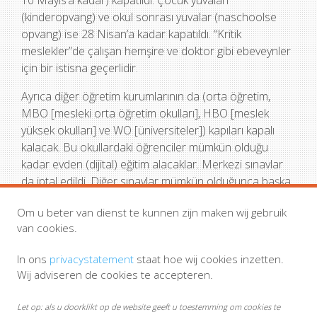
10 Mayıs’a kadar) kapatıldı. Çocuk yuvaları
(kinderopvang) ve okul sonrası yuvalar (naschoolse
opvang) ise 28 Nisan’a kadar kapatıldı. “Kritik
meslekler”de çalışan hemşire ve doktor gibi ebeveynler
için bir istisna geçerlidir.
Ayrıca diğer öğretim kurumlarının da (orta öğretim,
MBO [mesleki orta öğretim okulları], HBO [meslek
yüksek okulları] ve WO [üniversiteler]) kapıları kapalı
kalacak. Bu okullardaki öğrenciler mümkün olduğu
kadar evden (dijital) eğitim alacaklar. Merkezi sınavlar
da iptal edildi. Diğer sınavlar mümkün olduğunca başka
bir şekilde yapılmaya devam edilecek.
Om u beter van dienst te kunnen zijn maken wij gebruik
Pek çok büyük etkinlik yapılmayacak
van cookies.
Büyük festival ve etkinlikler 1 Haziran’a dek iptal edildi.
In ons
privacystatement
staat hoe wij cookies inzetten.
Bu durum, Kral Günündeki etkinlikler için de geçerlidir.
Wij adviseren de cookies te accepteren.
Belirli spor müsabakaları da bu yönetmelik kapsamına
giriyor. Bu kapsamda örneğin 1 Haziran’a kadar futbol
Let op: als u doorklikt op de website geeft u toestemming om cookies te